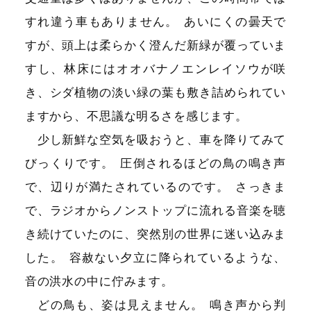
すれ違う車もありません
。
あいにくの曇天で
すが、頭上は柔らかく澄んだ新緑が覆っていま
すし、林床にはオオバナノエンレイソウが咲
き、シダ植物の淡い緑の葉も敷き詰められてい
ますから、不思議な明るさを感じます
。
少し新鮮な空気を吸おうと、車を降りてみて
びっくりです
。
圧倒されるほどの鳥の鳴き声
で、辺りが満たされているのです
。
さっきま
で、ラジオからノンストップに流れる音楽を聴
き続けていたのに、突然別の世界に迷い込みま
した
。
容赦ない夕立に降られているような、
音の洪水の中に佇みます
。
どの鳥も、姿は見えません
。
鳴き声から判