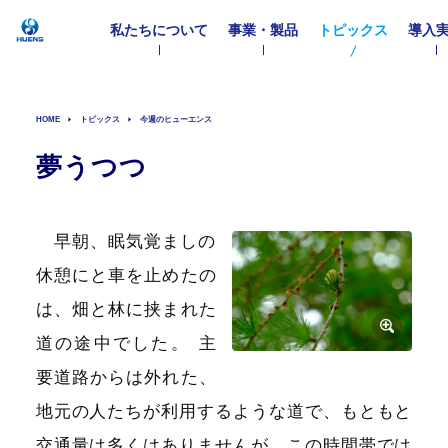
私たちについて
事業・製品
トピックス
導入
HOME
トピックス
今週のヒューエンス
夢うつつ
早朝、眠気覚ましの
休憩にと車を止めたの
は、畑と林に挟まれた
道の途中でした
。
主
要道路からは外れた、
地元の人たちが利用するような道で、もともと
交通量は多くはありませんが、この時間帯では