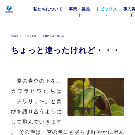
私たちについて
事業・製品
トピックス
導入
HOME
トピックス
今週のヒューエンス
ちょっと違ったけれど・・・
夏の青空の下を、
カワラヒワたちは
「チリリリ〜」と喜
びを語り合うように
して飛んでいきます
。
その声は、空の色にも劣らず軽やかに澄ん