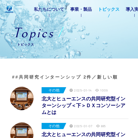
私たちについて
事業・製品
トピックス
導入
T
o
p
i
c
s
トピックス
##共同研究インターンシップ
2件／新しい順
その他
2025-01-14
1009
北大とヒューエンスの共同研究型イン
ターンシップ＜下＞ＤＸコンソーシア
ムとは
その他
2025-01-07
885
北大とヒューエンスの共同研究型イン