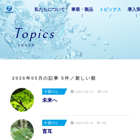
私たちについて
事業・製品
トピックス
導入
T
o
p
i
c
s
トピックス
2026年05月の記事
5件／新しい順
今週のヒューエンス
2026-05-25
256
未来へ
今週のヒューエンス
2026-05-18
199
育耳