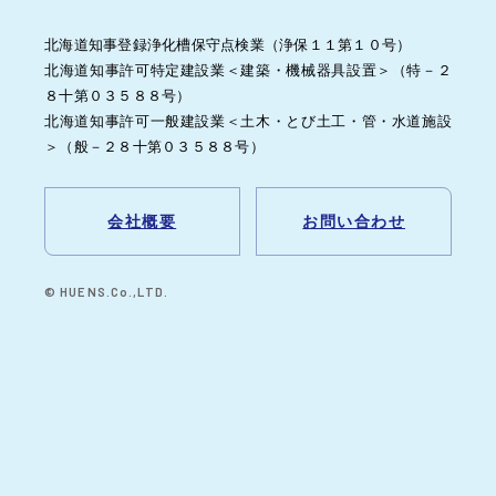
北海道知事登録浄化槽保守点検業（浄保１１第１０号）
北海道知事許可特定建設業＜建築・機械器具設置＞（特－２
８十第０３５８８号）
北海道知事許可一般建設業＜土木・とび土工・管・水道施設
＞（般－２８十第０３５８８号）
会社概要
お問い合わせ
© HUENS.Co.,LTD.