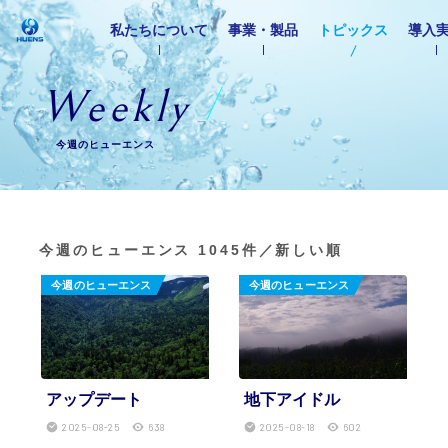
私たちについて
事業・製品
トピックス
導入
W
e
e
k
l
y
今週のヒューエンス
今週のヒューエンス
1045件／新しい順
今週のヒューエンス
今週のヒューエンス
アップデート
地下アイドル
2025-08-25
638
2025-08-18
602