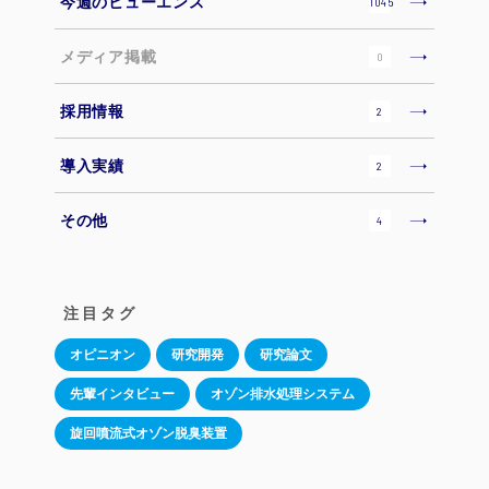
今週のヒューエンス
1045
メディア掲載
0
採用情報
2
導入実績
2
その他
4
注目タグ
オピニオン
研究開発
研究論文
先輩インタビュー
オゾン排水処理システム
旋回噴流式オゾン脱臭装置