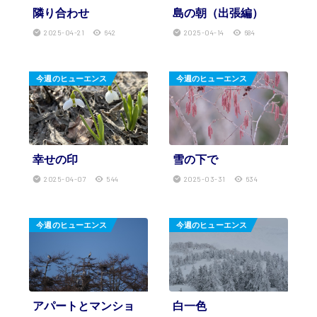
隣り合わせ
島の朝（出張編）
2025-04-21
642
2025-04-14
684
今週のヒューエンス
今週のヒューエンス
幸せの印
雪の下で
2025-04-07
544
2025-03-31
634
今週のヒューエンス
今週のヒューエンス
アパートとマンショ
白一色